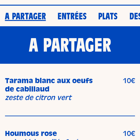
A PARTAGER
ENTRÉES
PLATS
DE
A PARTAGER
Tarama blanc aux oeufs
10€
de cabillaud
zeste de citron vert
Houmous rose
10€